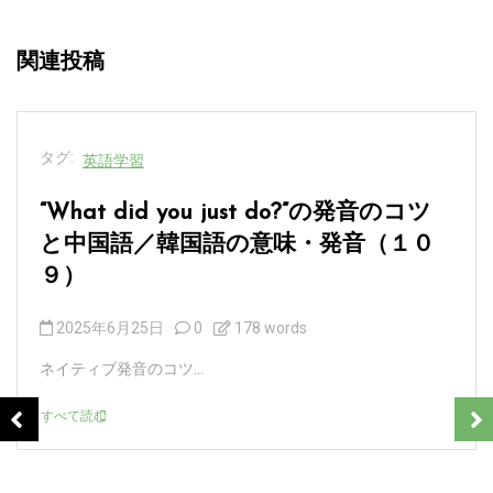
関連投稿
タグ:
英語学習
“What’s your point.”の発音のコツと中
国語／韓国語の意味・発音（１０８）
2025年6月23日
0
190 words
ネイティブ発音のコツ...
すべて読む