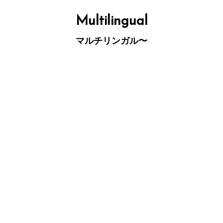
コ
ン
テ
Multilingual
ン
ツ
へ
マルチリンガル〜
ス
キ
ッ
プ