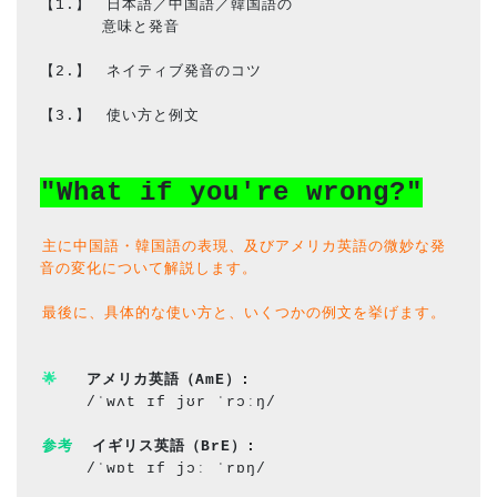
【1.】　日本語／中国語／韓国語の
　　　　意味と発音
【2.】　ネイティブ発音のコツ
【3.】　使い方と例文
"What if you're wrong?"
主に中国語・韓国語の表現、及びアメリカ英語の微妙な発
音の変化について解説します。
最後に、具体的な使い方と、いくつかの例文を挙げます。
🌟
アメリカ英語（AmE）
: 
/ˈwʌt ɪf jʊr ˈrɔːŋ/
参考
イギリス英語（BrE）
: 
/ˈwɒt ɪf jɔː ˈrɒŋ/