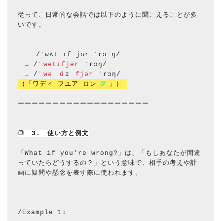
従って、日常的な会話では以下のように聞こえることが多
いです。
　　 /ˈwʌt ɪf jʊr ˈrɔːŋ/
　→ /ˈ
wətɪfjər
 ˈrɔŋ/
　→ /ˈ
wə
d
ɪ 
fjər
 ˈrɔŋ/
（「ワディ フユア ロン
グ
」）
ーーーーーーーーーーーーーーーーーーー
🔳
　3.　使い方と
例文
「What if you're wrong?」は、「もしあなたが間違
っていたらどうするの？」という意味で、相手の考えや計
画に疑問や懸念を表す際に使われます。
/Example 1: