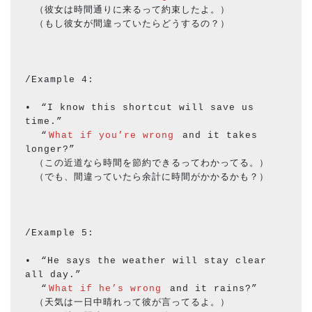
　（彼女は時間通りに来るって約束したよ。）
　（もし彼女が間違っていたらどうするの？）
/Example 4:
•　“I know this shortcut will save us 
time.”  　
 　“
What if you’re wrong
 and it takes 
longer?”
　（この近道なら時間を節約できるってわかってる。）
　（でも、間違っていたら余計に時間がかかるかも？）
/Example 5:
•　“He says the weather will stay clear 
all day.”
 　“
What if he’s wrong
 and it rains?” 
　（天気は一日中晴れって彼が言ってるよ。）