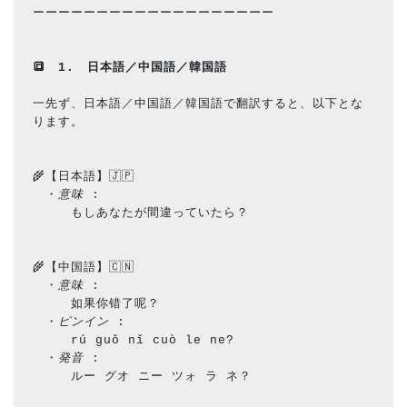
ーーーーーーーーーーーーーーーーーーー
🔳　
1.　日本語／中国語／韓国語
一先ず、日本語／中国語／韓国語で翻訳すると、以下とな
ります。
🌾【日本語】🇯🇵
　・
意味
 : 　　
　　　もしあなたが間違っていたら？
🌾【中国語】🇨🇳
　・
意味
 : 　　
　　　如果你错了呢？
　・
ピンイン
 :　
　　　rú guǒ nǐ cuò le ne?
　・
発音
 : 　　
　　　ルー グオ ニー ツォ ラ ネ？