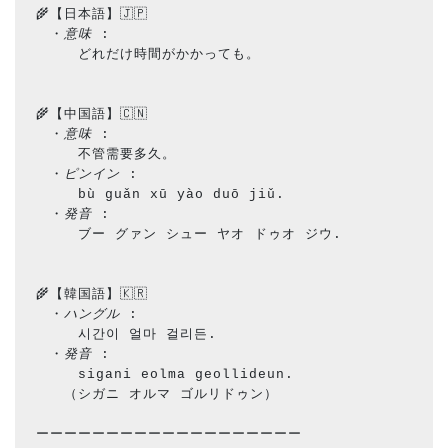
🌾【日本語】🇯🇵
　・
意味
 : 　　
　　　どれだけ時間がかかっても。
🌾【中国語】🇨🇳
　・
意味
 : 　　
　　　不管需要多久。
　・
ピンイン
 :　
　　　bù guǎn xū yào duō jiǔ.
　・
発音
 : 　　
　　　ブー グァン シュー ヤオ ドゥオ ジウ.
🌾【韓国語】🇰🇷
　・
ハングル
 : 　
　　　시간이 얼마 걸리든.
　・
発音
 : 　　　
　　　sigani eolma geollideun.
　　（シガニ オルマ ゴルリドゥン）
ーーーーーーーーーーーーーーーーーーー