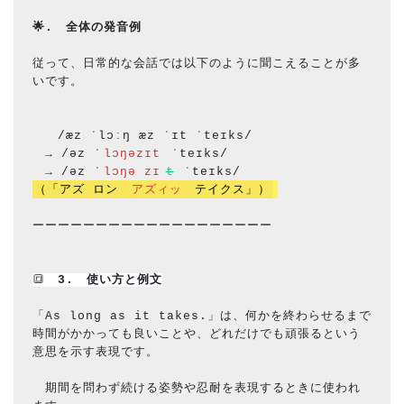
🌟.　全体の発音例
従って、日常的な会話では以下のように聞こえることが多
いです。
　　/æz ˈlɔːŋ æz ˈɪt ˈteɪks/
　→ /əz ˈ
lɔŋəzɪt
 ˈteɪks/
　→ /əz ˈ
lɔŋə zɪ
t
 ˈteɪks/
（「アズ ロン 
アズィッ
 テイクス」）
ーーーーーーーーーーーーーーーーーーー
🔳
　3.　使い方と
例文
「As long as it takes.」は、何かを終わらせるまで
時間がかかっても良いことや、どれだけでも頑張るという
意思を示す表現です。
　期間を問わず続ける姿勢や忍耐を表現するときに使われ