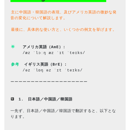
主に中国語・韓国語の表現、及びアメリカ英語の微妙な発
音の変化について解説します。
最後に、具体的な使い方と、いくつかの例文を挙げます。
🌟
アメリカ英語（AmE）
: 
/æz ˈlɔːŋ æz ˈɪt ˈteɪks/
参考
イギリス英語（BrE）
: 
/əz ˈlɒŋ əz ˈɪt ˈteɪks/
ーーーーーーーーーーーーーーーーーーー
🔳　
1.　日本語／中国語／韓国語
一先ず、日本語／中国語／韓国語で翻訳すると、以下とな
ります。