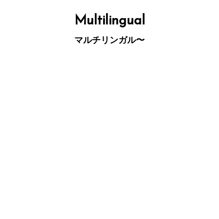
コ
ン
テ
Multilingual
ン
ツ
へ
マルチリンガル〜
ス
キ
ッ
プ