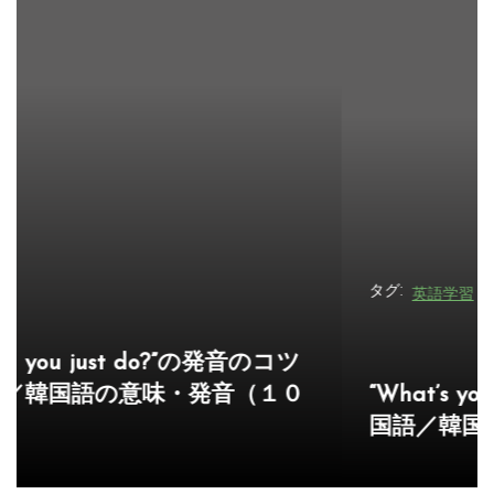
ゲ
ー
シ
ョ
ン
タグ:
英語学習
“What’s your point.”の発音のコツと中
国語／韓国語の意味・発音（１０８）