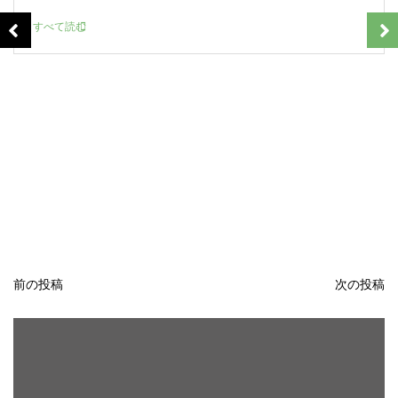
タグ:
英語学習
“What’s your point.”の発音のコツと中
国語／韓国語の意味・発音（１０８）
2025年6月23日
0
190 words
ネイティブ発音のコツ...
すべて読む
前の投稿
次の投稿
投
稿
ナ
ビ