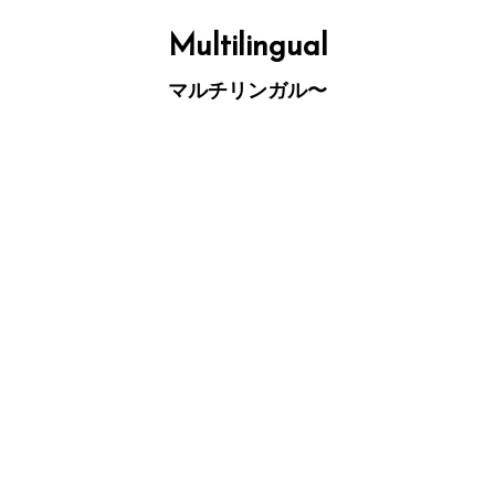
コ
ン
テ
Multilingual
ン
ツ
へ
マルチリンガル〜
ス
キ
ッ
プ