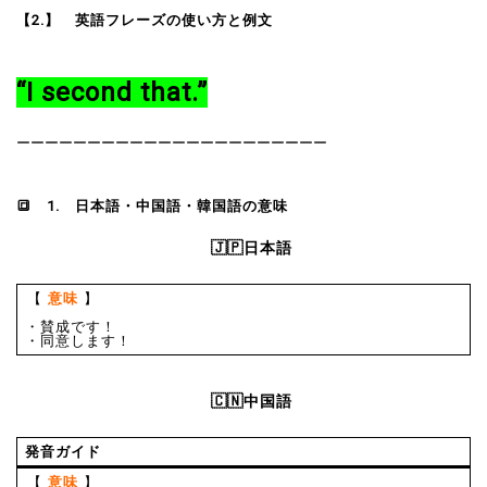
【2.】 英語フレーズの使い方と例文
“I second that.”
ーーーーーーーーーーーーーーーーーーーーーー
🔳
1. 日本語・中国語・韓国語の意味
🇯🇵日本語
【
意味
】
・賛成です！
・同意します！
🇨🇳中国語
発音ガイド
【
意味
】