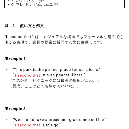
・ドンウィハムニダ!
・ク マレ ドンガムハムニダ!
🔳
2.
使い方と
例文
“I second that.” は、カジュアルな場面でもフォーマルな場面でも
使える表現で、意見や提案に賛同する際に使用します。
/Example 1:
・ “This park is the perfect place for our picnic.”
“
I second that.
It’s so peaceful here.”
（この公園、ピクニックには最高の場所だよね。）
（賛成。ここはとても静かでいいね。）
———————————————————————————–
/Example 2:
・ “We should take a break and grab some coffee.”
“
I second that.
Let’s go.”