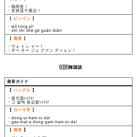
・我同意！
・支持这个观点！
【
ピンイン
】
・wǒ tóng yì!
・zhī chí zhè gè guān diǎn!
【
発音
】
・ウォ トン イー！
・ヂー チー ジェ グァン ディェン！
🇰🇷韓国語
発音ガイド
【
ハングル
】
・동의합니다!
・그 말에 동감합니다!
【
ローマ字
】
・dong-ui-ham-ni-da!
・geu mal-e dong-gam-ham-ni-da!
【
発音
】