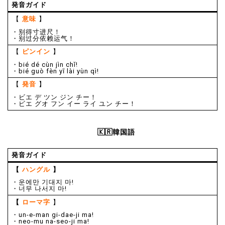
発音ガイド
【
意味
】
・别得寸进尺！
・别过分依赖运气！
【
ピンイン
】
・bié dé cùn jìn chǐ!
・bié guò fèn yī lài yùn qì!
【
発音
】
・ビエ デ ツン ジン チー！
・ビエ グオ フン イー ライ ユン チー！
🇰🇷韓国語
発音ガイド
【
ハングル
】
・운에만 기대지 마!
・너무 나서지 마!
【
ローマ字
】
・un-e-man gi-dae-ji ma!
・neo-mu na-seo-ji ma!