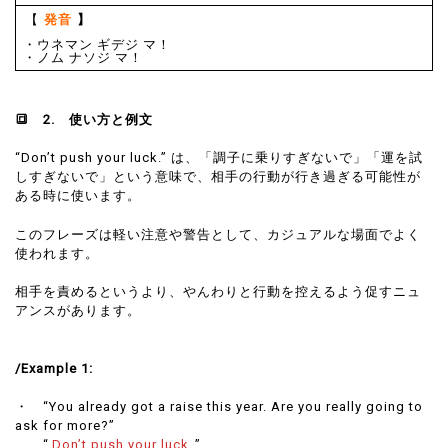
【
発音
】
・ウネマン ギデジ マ！
・ノム ナソジ マ！
🔳
2.
使い方と
例文
“Don’t push your luck.” は、「調子に乗りすぎないで」「運を試
しすぎないで」という意味で、相手の行動が行き過ぎる可能性が
ある時に使います。
このフレーズは軽い注意や警告として、カジュアルな場面でよく
使われます。
相手を責めるというより、やんわりと行動を控えるよう促すニュ
アンスがあります。
/Example 1:
・ “You already got a raise this year. Are you really going to
ask for more?”
“
Don’t push your luck.
”