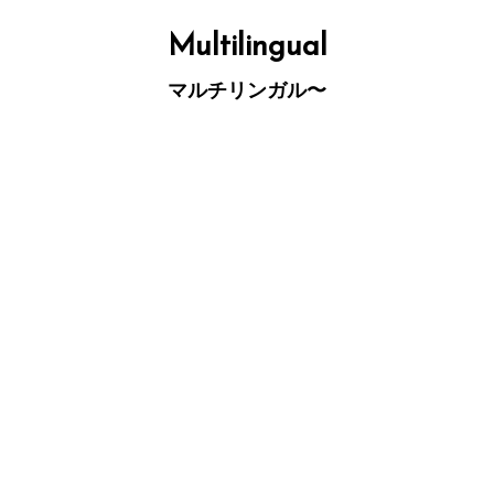
コ
ン
テ
Multilingual
ン
ツ
へ
マルチリンガル〜
ス
キ
ッ
プ