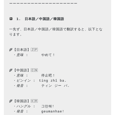
ーーーーーーーーーーーーーーーーーーー
🔳　
1.　日本語／中国語／韓国語
一先ず、日本語／中国語／韓国語で翻訳すると、以下とな
ります。
🌾【日本語】🇯🇵
　・
意味
 : 　　　やめて！
🌾【中国語】🇨🇳
　・
意味
 : 　　　停止吧！
　・
ピンイン
 :　tíng zhǐ ba.
　・
発音
 : 　　　ティン ジー バ.
🌾【韓国語】🇰🇷
　・
ハングル
 : 　그만해!
　・
発音
 : 　　　geumanhae!