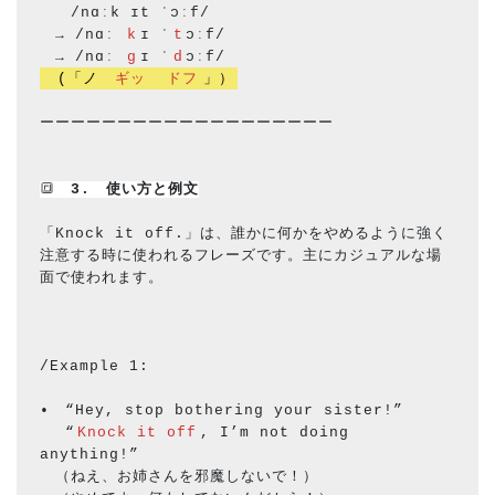
　　/nɑːk ɪt ˈɔːf/
　→ /nɑː 
k
ɪ ˈ
t
ɔːf/
　→ /nɑː 
g
ɪ ˈ
d
ɔːf/ 
　(「ノ 
ギッ
ドフ
」）
ーーーーーーーーーーーーーーーーーーー
🔳
　3.　使い方と
例文
「Knock it off.」は、誰かに何かをやめるように強く
注意する時に使われるフレーズです。主にカジュアルな場
面で使われます。
/Example 1:
•　“Hey, stop bothering your sister!”
　 “
Knock it off
, I’m not doing 
anything!”
　（ねえ、お姉さんを邪魔しないで！）