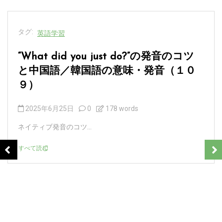
タグ:
英語学習
“What’s your point.”の発音のコツと中
国語／韓国語の意味・発音（１０８）
2025年6月23日
0
190 words
ネイティブ発音のコツ...
すべて読む