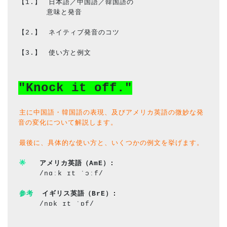
【1.】　日本語／中国語／韓国語の
　　　　意味と発音
【2.】　ネイティブ発音のコツ
【3.】　使い方と例文
"Knock it off."
主に中国語・韓国語の表現、及びアメリカ英語の微妙な発
音の変化について解説します。
最後に、具体的な使い方と、いくつかの例文を挙げます。
🌟
アメリカ英語（AmE）
: 
/nɑːk ɪt ˈɔːf/
参考
　イギリス英語
（BrE）
: 
/nɒk ɪt ˈɒf/