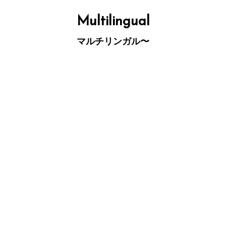
コ
ン
テ
Multilingual
ン
ツ
へ
マルチリンガル〜
ス
キ
ッ
プ